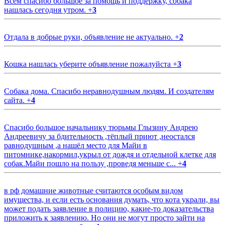
Всем спасибо большое за помощь и поддержку, собака
нашлась сегодня утром.
+
3
Отдала в добрые руки, объявление не актуально.
+
2
Кошка нашлась уберите объявление пожалуйста
+
3
Собака дома. Спасибо неравнодушным людям. И создателям
сайта.
+
4
Спасибо большое начальнику тюрьмы Глызину Андрею
Андреевичу за бдительность ,тёплый приют ,неостался
равнодушным ,а нашёл место для Майи в
питомнике,накормил,укрыл от дождя и отдельной клетке для
собак.Майи пошло на пользу ,проведя меньше с...
+
4
в рф домашние животные считаются особым видом
имущества, и если есть основания думать, что кота украли, вы
может подать заявление в полицию, какие-то доказательства
приложить к заявлению. Но они не могут просто зайти на