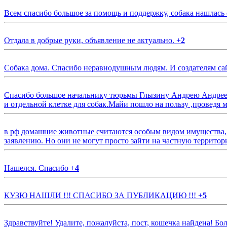
Всем спасибо большое за помощь и поддержку, собака нашлась
Отдала в добрые руки, объявление не актуально.
+
2
Собака дома. Спасибо неравнодушным людям. И создателям са
Спасибо большое начальнику тюрьмы Глызину Андрею Андрееви
и отдельной клетке для собак.Майи пошло на пользу ,проведя м
в рф домашние животные считаются особым видом имущества, и 
заявлению. Но они не могут просто зайти на частную территор
Нашелся. Спасибо
+
4
КУЗЮ НАШЛИ !!! СПАСИБО ЗА ПУБЛИКАЦИЮ !!!
+
5
Здравствуйте! Удалите, пожалуйста, пост, кошечка найдена! Б