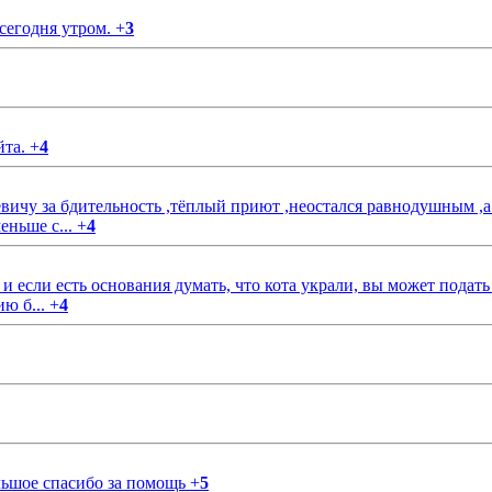
 сегодня утром.
+
3
йта.
+
4
чу за бдительность ,тёплый приют ,неостался равнодушным ,а
еньше с...
+
4
если есть основания думать, что кота украли, вы может подать
ию б...
+
4
ольшое спасибо за помощь
+
5