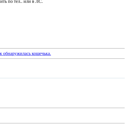
ть по тел.. или в ЛС.
ж обнаружилась кошечька.