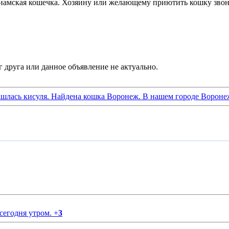
 сиамская кошечка. Хозяину или желающему приютить кошку звони
шлась кисуля. Найдена кошка Воронеж. В нашем городе Вороне
 сегодня утром.
+
3