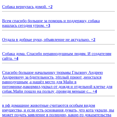
Собака вернулась домой.
+
2
Всем спасибо большое за помощь и поддержку, собака
нашлась сегодня утром.
+
3
Отдала в добрые руки, объявление не актуально.
+
2
Собака дома. Спасибо неравнодушным людям. И создателям
сайта.
+
4
Спасибо большое начальнику тюрьмы Глызину Андрею
Андреевичу за бдительность ,тёплый приют ,неостался
равнодушным ,а нашёл место для Майи в
питомнике,накормил,укрыл от дождя и отдельной клетке для
собак.Майи пошло на пользу ,проведя меньше с...
+
4
в рф домашние животные считаются особым видом
имущества, и если есть основания думать, что кота украли, вы
может подать заявление в полицию, какие-то доказательства