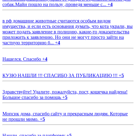
собак.Майи пошло на пользу ,проведя меньше с...
+
4
в рф домашние животные считаются особым видом
имущества, и если есть основания думать, что кота украли, вы
может подать заявление в полицию, какие-то доказательства
приложить к заявлению. Но они не могут просто зайти на
частную территорию б...
+
4
Нашелся. Спасибо
+
4
КУЗЮ НАШЛИ !!! СПАСИБО ЗА ПУБЛИКАЦИЮ !!!
+
5
Здравствуйте! Удалите, пожалуйста, пост, кошечка найдена!
Большое спасибо за помощь
+
5
Мопсик дома, спасибо сайту и прекрасным людям. Которые
не прошли мимо.
+
5
Нашли, спасибо за платформу
+
5