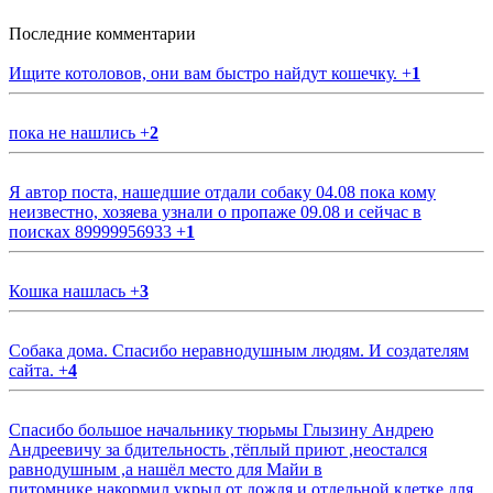
Последние комментарии
Ищите котоловов, они вам быстро найдут кошечку.
+
1
пока не нашлись
+
2
Я автор поста, нашедшие отдали собаку 04.08 пока кому
неизвестно, хозяева узнали о пропаже 09.08 и сейчас в
поисках 89999956933
+
1
Кошка нашлась
+
3
Собака дома. Спасибо неравнодушным людям. И создателям
сайта.
+
4
Спасибо большое начальнику тюрьмы Глызину Андрею
Андреевичу за бдительность ,тёплый приют ,неостался
равнодушным ,а нашёл место для Майи в
питомнике,накормил,укрыл от дождя и отдельной клетке для