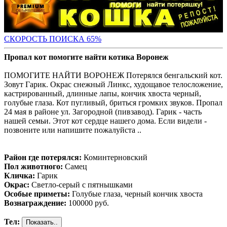
СКОРОСТЬ ПОИС
КА 65%
Пропал кот помогите найти котика Воронеж
ПОМОГИТЕ НАЙТИ ВОРОНЕЖ Потерялся бенгальский кот.
Зовут Гарик. Окрас снежный Линкс, худощавое телосложение,
кастрированный, длинные лапы, кончик хвоста черный,
голубые глаза. Кот пугливый, бриться громких звуков. Пропал
24 мая в районе ул. Загородной (пивзавод). Гарик - часть
нашей семьи. Этот кот сердце нашего дома. Если видели -
позвоните или напишите пожалуйста ..
Район где потерялся:
Коминтерновский
Пол животного:
Самец
Кличка:
Гарик
Окрас:
Светло-серый с пятнышками
Особые приметы:
Голубые глаза, черный кончик хвоста
Вознаграждение:
100000 руб.
Тел: