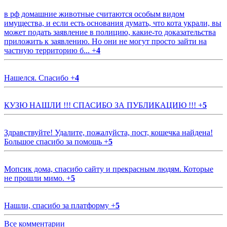
в рф домашние животные считаются особым видом
имущества, и если есть основания думать, что кота украли, вы
может подать заявление в полицию, какие-то доказательства
приложить к заявлению. Но они не могут просто зайти на
частную территорию б...
+
4
Нашелся. Спасибо
+
4
КУЗЮ НАШЛИ !!! СПАСИБО ЗА ПУБЛИКАЦИЮ !!!
+
5
Здравствуйте! Удалите, пожалуйста, пост, кошечка найдена!
Большое спасибо за помощь
+
5
Мопсик дома, спасибо сайту и прекрасным людям. Которые
не прошли мимо.
+
5
Нашли, спасибо за платформу
+
5
Все комментарии