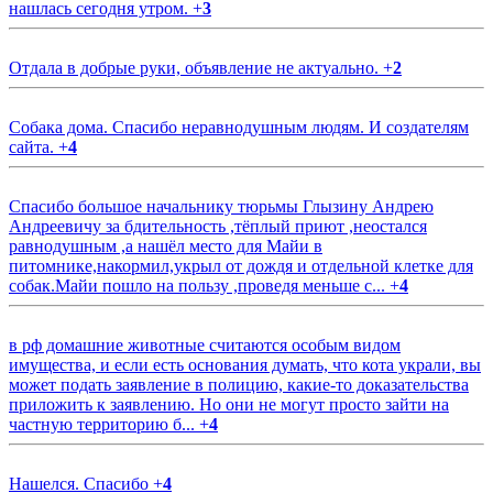
нашлась сегодня утром.
+
3
Отдала в добрые руки, объявление не актуально.
+
2
Собака дома. Спасибо неравнодушным людям. И создателям
сайта.
+
4
Спасибо большое начальнику тюрьмы Глызину Андрею
Андреевичу за бдительность ,тёплый приют ,неостался
равнодушным ,а нашёл место для Майи в
питомнике,накормил,укрыл от дождя и отдельной клетке для
собак.Майи пошло на пользу ,проведя меньше с...
+
4
в рф домашние животные считаются особым видом
имущества, и если есть основания думать, что кота украли, вы
может подать заявление в полицию, какие-то доказательства
приложить к заявлению. Но они не могут просто зайти на
частную территорию б...
+
4
Нашелся. Спасибо
+
4