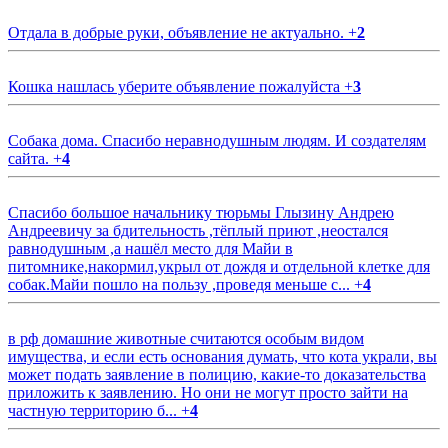
Отдала в добрые руки, объявление не актуально.
+
2
Кошка нашлась уберите объявление пожалуйста
+
3
Собака дома. Спасибо неравнодушным людям. И создателям
сайта.
+
4
Спасибо большое начальнику тюрьмы Глызину Андрею
Андреевичу за бдительность ,тёплый приют ,неостался
равнодушным ,а нашёл место для Майи в
питомнике,накормил,укрыл от дождя и отдельной клетке для
собак.Майи пошло на пользу ,проведя меньше с...
+
4
в рф домашние животные считаются особым видом
имущества, и если есть основания думать, что кота украли, вы
может подать заявление в полицию, какие-то доказательства
приложить к заявлению. Но они не могут просто зайти на
частную территорию б...
+
4