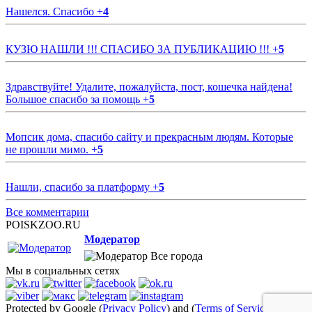
Нашелся. Спасибо
+
4
КУЗЮ НАШЛИ !!! СПАСИБО ЗА ПУБЛИКАЦИЮ !!!
+
5
Здравствуйте! Удалите, пожалуйста, пост, кошечка найдена!
Большое спасибо за помощь
+
5
Мопсик дома, спасибо сайту и прекрасным людям. Которые
не прошли мимо.
+
5
Нашли, спасибо за платформу
+
5
Все комментарии
POISKZOO.RU
Модератор
Все города
Мы в социальных сетях
Protected by Google (
Privacy Policy
) and (
Terms of Service
)