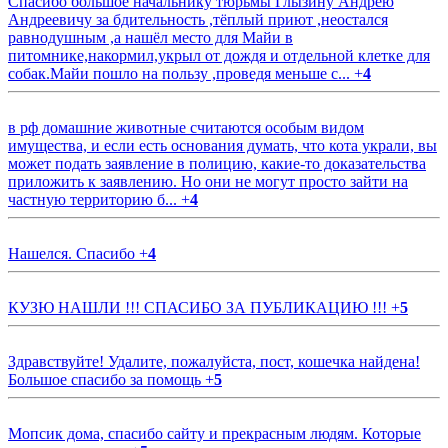
Спасибо большое начальнику тюрьмы Глызину Андрею
Андреевичу за бдительность ,тёплый приют ,неостался
равнодушным ,а нашёл место для Майи в
питомнике,накормил,укрыл от дождя и отдельной клетке для
собак.Майи пошло на пользу ,проведя меньше с...
+
4
в рф домашние животные считаются особым видом
имущества, и если есть основания думать, что кота украли, вы
может подать заявление в полицию, какие-то доказательства
приложить к заявлению. Но они не могут просто зайти на
частную территорию б...
+
4
Нашелся. Спасибо
+
4
КУЗЮ НАШЛИ !!! СПАСИБО ЗА ПУБЛИКАЦИЮ !!!
+
5
Здравствуйте! Удалите, пожалуйста, пост, кошечка найдена!
Большое спасибо за помощь
+
5
Мопсик дома, спасибо сайту и прекрасным людям. Которые