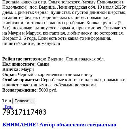
Пропала кошечка с пр. Ольгопольского (между Ямпольской и
Подольской), пос. Вырица, Ленинградская обл, 10 июля 2025г
днём. Приметы: черная, пушистая, с густой длинной шерстью;
на животе, бедрах с коричневым отливом; подмышки,
животик и кисточки на лапах серо-белые. Кошка крупная (5.
5кг), несколько вытянутого формата, приземистая. Отзывается
на Маури и Маруся, контактная, любит ласку, но осторожная.
Возраст 3. 5 года. Если есть хоть какая-то информация,
пишите/звоните, пожалуйста
Район где потерялся:
Вырица, Ленинградская обл.
Пол животного:
Самка
Кличка:
Маури
Окрас:
Черный с коричневым отливом внизу
Особые приметы:
Серо-белые кисточки на лапах, подмышки
и живот с частичными серо-белыми волосками.
Вознаграждение:
5000 руб.
Тел:
Тел:
ВНИМАНИЕ! Автор объявления специально