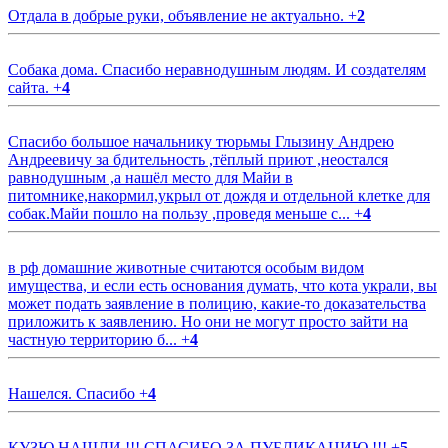
Отдала в добрые руки, объявление не актуально.
+
2
Собака дома. Спасибо неравнодушным людям. И создателям
сайта.
+
4
Спасибо большое начальнику тюрьмы Глызину Андрею
Андреевичу за бдительность ,тёплый приют ,неостался
равнодушным ,а нашёл место для Майи в
питомнике,накормил,укрыл от дождя и отдельной клетке для
собак.Майи пошло на пользу ,проведя меньше с...
+
4
в рф домашние животные считаются особым видом
имущества, и если есть основания думать, что кота украли, вы
может подать заявление в полицию, какие-то доказательства
приложить к заявлению. Но они не могут просто зайти на
частную территорию б...
+
4
Нашелся. Спасибо
+
4
КУЗЮ НАШЛИ !!! СПАСИБО ЗА ПУБЛИКАЦИЮ !!!
+
5