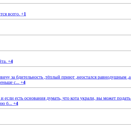
тся всего.
+
1
йта.
+
4
чу за бдительность ,тёплый приют ,неостался равнодушным ,а
еньше с...
+
4
если есть основания думать, что кота украли, вы может подать
ию б...
+
4