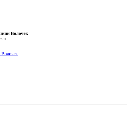
шний Волочек
еси
й Волочек