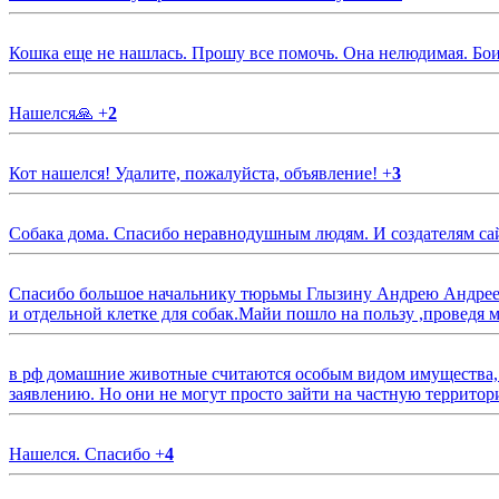
Кошка еще не нашлась. Прошу все помочь. Она нелюдимая. Бои
Нашелся🙏
+
2
Кот нашелся! Удалите, пожалуйста, объявление!
+
3
Собака дома. Спасибо неравнодушным людям. И создателям са
Спасибо большое начальнику тюрьмы Глызину Андрею Андрееви
и отдельной клетке для собак.Майи пошло на пользу ,проведя м
в рф домашние животные считаются особым видом имущества, и 
заявлению. Но они не могут просто зайти на частную территор
Нашелся. Спасибо
+
4