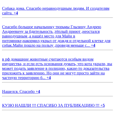
Собака дома. Спасибо неравнодушным людям. И создателям
сайта.
+
4
Спасибо большое начальнику тюрьмы Глызину Андрею
Андреевичу за бдительность ,тёплый приют ,неостался
равнодушным ,а нашёл место для Майи в
питомнике,накормил,укрыл от дождя и отдельной клетке для
собак.Майи пошло на пользу ,проведя меньше с...
+
4
в рф домашние животные считаются особым видом
имущества, и если есть основания думать, что кота украли, вы
может подать заявление в полицию, какие-то доказательства
приложить к заявлению. Но они не могут просто зайти на
частную территорию б...
+
4
Нашелся. Спасибо
+
4
КУЗЮ НАШЛИ !!! СПАСИБО ЗА ПУБЛИКАЦИЮ !!!
+
5