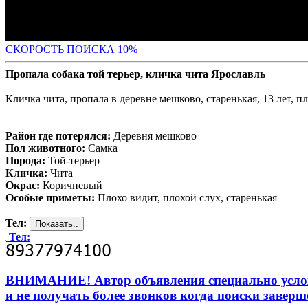
С
КОРОСТЬ ПОИСКА 10%
Пропала собака той терьер, кличка чита Ярославль
Кличка чита, пропала в деревне мешково, старенькая, 13 лет, п
Район где потерялся:
Деревня мешково
Пол животного:
Самка
Порода:
Той-терьер
Кличка:
Чита
Окрас:
Коричневый
Особые приметы:
Плохо видит, плохой слух, старенькая
Тел:
Тел:
ВНИМАНИЕ! Автор объявления специально усложни
и не получать более звонков когда поиски заверш