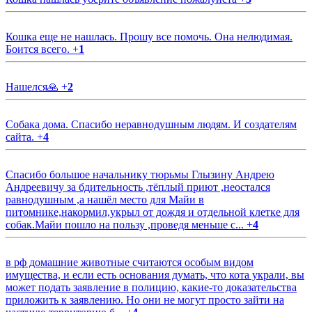
Кошка еще не нашлась. Прошу все помочь. Она нелюдимая.
Боится всего.
+
1
Нашелся🙏
+
2
Собака дома. Спасибо неравнодушным людям. И создателям
сайта.
+
4
Спасибо большое начальнику тюрьмы Глызину Андрею
Андреевичу за бдительность ,тёплый приют ,неостался
равнодушным ,а нашёл место для Майи в
питомнике,накормил,укрыл от дождя и отдельной клетке для
собак.Майи пошло на пользу ,проведя меньше с...
+
4
в рф домашние животные считаются особым видом
имущества, и если есть основания думать, что кота украли, вы
может подать заявление в полицию, какие-то доказательства
приложить к заявлению. Но они не могут просто зайти на