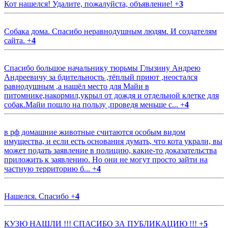
Кот нашелся! Удалите, пожалуйста, объявление!
+
3
Собака дома. Спасибо неравнодушным людям. И создателям
сайта.
+
4
Спасибо большое начальнику тюрьмы Глызину Андрею
Андреевичу за бдительность ,тёплый приют ,неостался
равнодушным ,а нашёл место для Майи в
питомнике,накормил,укрыл от дождя и отдельной клетке для
собак.Майи пошло на пользу ,проведя меньше с...
+
4
в рф домашние животные считаются особым видом
имущества, и если есть основания думать, что кота украли, вы
может подать заявление в полицию, какие-то доказательства
приложить к заявлению. Но они не могут просто зайти на
частную территорию б...
+
4
Нашелся. Спасибо
+
4
КУЗЮ НАШЛИ !!! СПАСИБО ЗА ПУБЛИКАЦИЮ !!!
+
5