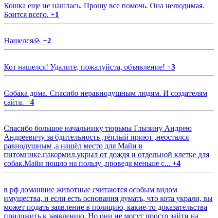
Кошка еще не нашлась. Прошу все помочь. Она нелюдимая.
Боится всего.
+
1
Нашелся🙏
+
2
Кот нашелся! Удалите, пожалуйста, объявление!
+
3
Собака дома. Спасибо неравнодушным людям. И создателям
сайта.
+
4
Спасибо большое начальнику тюрьмы Глызину Андрею
Андреевичу за бдительность ,тёплый приют ,неостался
равнодушным ,а нашёл место для Майи в
питомнике,накормил,укрыл от дождя и отдельной клетке для
собак.Майи пошло на пользу ,проведя меньше с...
+
4
в рф домашние животные считаются особым видом
имущества, и если есть основания думать, что кота украли, вы
может подать заявление в полицию, какие-то доказательства
приложить к заявлению. Но они не могут просто зайти на