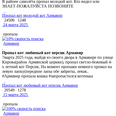
В районе самолёта пропал молодой кот. Кто видел или
ЗНАЕТ-ПОЖАЛУЙСТА ПОЗВОНИТЕ
Пропал кот молодой кот Армавир
24506
1248
24 марта 2025
пропала
Армавир
Пропал кот любимый кот персик Армавир
7марта 2025 года, выйдя из своего двора в Армавире по улице
Кирова(район Армянской церкви), пропал светло-бежевый 4-
х летний кот Персик. На момент пропажи немного хромал на
левую лапку(передние лапы обе забриты, левая..
#Армавир пропала кошка #запропастился котенька
Пропал кот любимый кот персик Армавир
20549
1278
15 марта 2025
пропала
Армавир