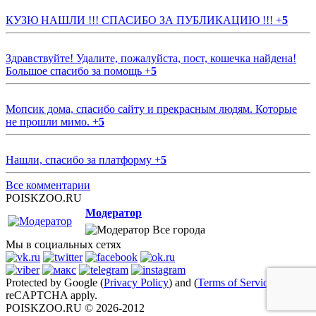
КУЗЮ НАШЛИ !!! СПАСИБО ЗА ПУБЛИКАЦИЮ !!!
+
5
Здравствуйте! Удалите, пожалуйста, пост, кошечка найдена!
Большое спасибо за помощь
+
5
Мопсик дома, спасибо сайту и прекрасным людям. Которые
не прошли мимо.
+
5
Нашли, спасибо за платформу
+
5
Все комментарии
POISKZOO.RU
Модератор
Все города
Мы в социальных сетях
Protected by Google (
Privacy Policy
) and (
Terms of Service
)
reCAPTCHA apply.
POISKZOO.RU © 2026-2012