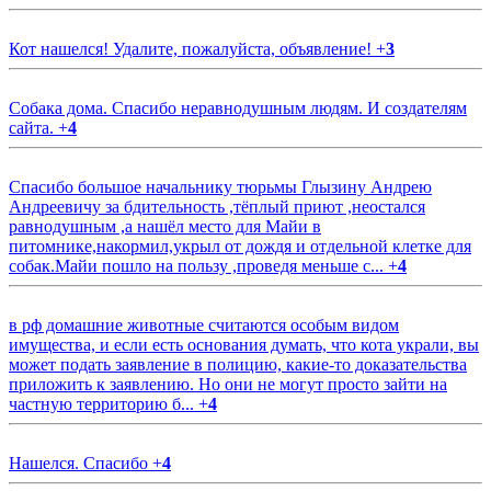
Кот нашелся! Удалите, пожалуйста, объявление!
+
3
Собака дома. Спасибо неравнодушным людям. И создателям
сайта.
+
4
Спасибо большое начальнику тюрьмы Глызину Андрею
Андреевичу за бдительность ,тёплый приют ,неостался
равнодушным ,а нашёл место для Майи в
питомнике,накормил,укрыл от дождя и отдельной клетке для
собак.Майи пошло на пользу ,проведя меньше с...
+
4
в рф домашние животные считаются особым видом
имущества, и если есть основания думать, что кота украли, вы
может подать заявление в полицию, какие-то доказательства
приложить к заявлению. Но они не могут просто зайти на
частную территорию б...
+
4
Нашелся. Спасибо
+
4