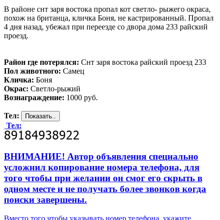
В районе снт заря востока пропал кот светло- рыжего окраса,
похож на британца, кличка Боня, не кастрированный. Пропал
4 дня назад, убежал при переезде со двора дома 233 райский
проезд.
Район где потерялся:
Снт заря востока райский проезд 233
Пол животного:
Самец
Кличка:
Боня
Окрас:
Светло-рыжий
Вознаграждение:
1000 руб.
Тел:
Тел:
ВНИМАНИЕ! Автор объявления специально
усложнил копирование номера телефона, для
того чтобы при желании он смог его скрыть в
одном месте и не получать более звонков когда
поиски завершены.
Вместо того чтобы указывать номер телефона, укажите