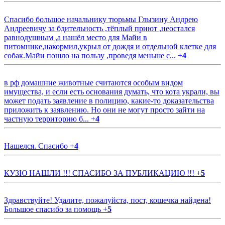
Спасибо большое начальнику тюрьмы Глызину Андрею
Андреевичу за бдительность ,тёплый приют ,неостался
равнодушным ,а нашёл место для Майи в
питомнике,накормил,укрыл от дождя и отдельной клетке для
собак.Майи пошло на пользу ,проведя меньше с...
+
4
в рф домашние животные считаются особым видом
имущества, и если есть основания думать, что кота украли, вы
может подать заявление в полицию, какие-то доказательства
приложить к заявлению. Но они не могут просто зайти на
частную территорию б...
+
4
Нашелся. Спасибо
+
4
КУЗЮ НАШЛИ !!! СПАСИБО ЗА ПУБЛИКАЦИЮ !!!
+
5
Здравствуйте! Удалите, пожалуйста, пост, кошечка найдена!
Большое спасибо за помощь
+
5