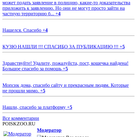
может подать заявление в полицию, какие-то доказательства
приложить к заявлению. Но они не могут просто зайти на
частную территорию б...
+
4
Нашелся. Спасибо
+
4
КУЗЮ НАШЛИ !!! СПАСИБО ЗА ПУБЛИКАЦИЮ !!!
+
5
Здравствуйте! Удалите, пожалуйста, пост, кошечка найдена!
Большое спасибо за помощь
+
5
Мопсик дома, спасибо сайту и прекрасным людям. Которые
не прошли мимо.
+
5
Нашли, спасибо за платформу
+
5
Все комментарии
POISKZOO.RU
Модератор