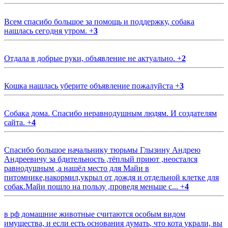
Всем спасибо большое за помощь и поддержку, собака
нашлась сегодня утром.
+
3
Отдала в добрые руки, объявление не актуально.
+
2
Кошка нашлась уберите объявление пожалуйста
+
3
Собака дома. Спасибо неравнодушным людям. И создателям
сайта.
+
4
Спасибо большое начальнику тюрьмы Глызину Андрею
Андреевичу за бдительность ,тёплый приют ,неостался
равнодушным ,а нашёл место для Майи в
питомнике,накормил,укрыл от дождя и отдельной клетке для
собак.Майи пошло на пользу ,проведя меньше с...
+
4
в рф домашние животные считаются особым видом
имущества, и если есть основания думать, что кота украли, вы