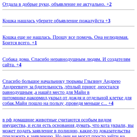
Отдала в добрые руки, объявление не актуально.
+
2
Кошка нашлась уберите объявление пожалуйста
+
3
Кошка еще не нашлась. Прошу все помочь. Она нелюдимая.
Боится всего.
+
1
Собака дома. Спасибо неравнодушным людям. И создателям
сайта.
+
4
Спасибо большое начальнику тюрьмы Глызину Андрею
Андреевичу за бдительность ,тёплый приют ,неостался
равнодушным ,а нашёл место для Майи в
питомнике,накормил,укрыл от дождя и отдельной клетке для
собак.Майи пошло на пользу ,проведя меньше с...
+
4
в рф домашние животные считаются особым видом
имущества, и если есть основания думать, что кота украли, вы
может подать заявление в полицию, какие-то доказательства
приложить к заявлению. Но они не могут просто зайти на