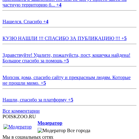
частную территорию б...
+
4
Нашелся. Спасибо
+
4
КУЗЮ НАШЛИ !!! СПАСИБО ЗА ПУБЛИКАЦИЮ !!!
+
5
Здравствуйте! Удалите, пожалуйста, пост, кошечка найдена!
Большое спасибо за помощь
+
5
Мопсик дома, спасибо сайту и прекрасным людям. Которые
не прошли мимо.
+
5
Нашли, спасибо за платформу
+
5
Все комментарии
POISKZOO.RU
Модератор
Все города
Мы в социальных сетях