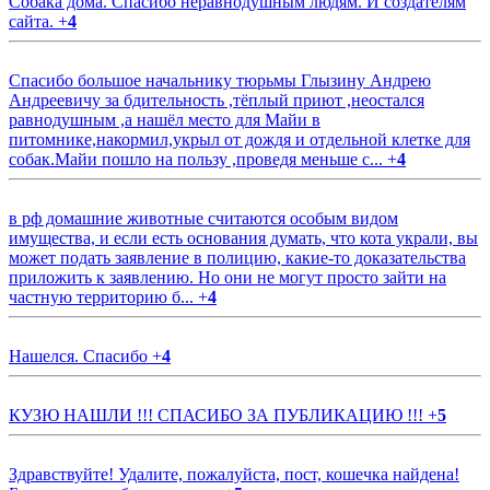
Собака дома. Спасибо неравнодушным людям. И создателям
сайта.
+
4
Спасибо большое начальнику тюрьмы Глызину Андрею
Андреевичу за бдительность ,тёплый приют ,неостался
равнодушным ,а нашёл место для Майи в
питомнике,накормил,укрыл от дождя и отдельной клетке для
собак.Майи пошло на пользу ,проведя меньше с...
+
4
в рф домашние животные считаются особым видом
имущества, и если есть основания думать, что кота украли, вы
может подать заявление в полицию, какие-то доказательства
приложить к заявлению. Но они не могут просто зайти на
частную территорию б...
+
4
Нашелся. Спасибо
+
4
КУЗЮ НАШЛИ !!! СПАСИБО ЗА ПУБЛИКАЦИЮ !!!
+
5
Здравствуйте! Удалите, пожалуйста, пост, кошечка найдена!