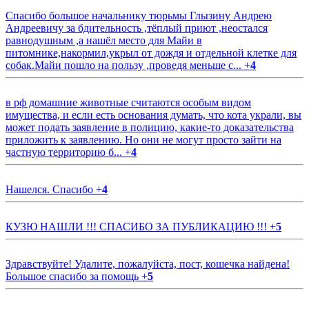
Спасибо большое начальнику тюрьмы Глызину Андрею
Андреевичу за бдительность ,тёплый приют ,неостался
равнодушным ,а нашёл место для Майи в
питомнике,накормил,укрыл от дождя и отдельной клетке для
собак.Майи пошло на пользу ,проведя меньше с...
+
4
в рф домашние животные считаются особым видом
имущества, и если есть основания думать, что кота украли, вы
может подать заявление в полицию, какие-то доказательства
приложить к заявлению. Но они не могут просто зайти на
частную территорию б...
+
4
Нашелся. Спасибо
+
4
КУЗЮ НАШЛИ !!! СПАСИБО ЗА ПУБЛИКАЦИЮ !!!
+
5
Здравствуйте! Удалите, пожалуйста, пост, кошечка найдена!
Большое спасибо за помощь
+
5