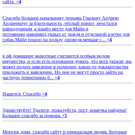
сайта.
+
4
Спасибо большое начальнику тюрьмы Глызину Андрею
Андреевичу за бдительность ,тёплый приют ,неостался
равнодушным ,а нашёл место для Майи в
питомнике,накормил,укрыл от дождя и отдельной клетке для
собак.Майи пошло на пользу ,проведя меньше с...
+
4
в рф домашние животные считаются особым видом
имущества, и если есть основания думать, что кота украли, вы
может подать заявление в полицию, какие-то доказательства
приложить к заявлению. Но они не могут просто зайти на
частную территорию б...
+
4
Нашелся. Спасибо
+
4
Здравствуйте! Удалите, пожалуйста, пост, кошечка найдена!
Большое спасибо за помощь
+
5
Мопсик дома, спасибо сайту и прекрасным людям. Которые