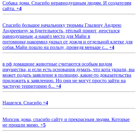
Собака дома. Спасибо неравнодушным людям. И создателям
сайта.
+
4
Спасибо большое начальнику тюрьмы Глызину Андрею
Андреевичу за бдительность ,тёплый приют ,неостался
равнодушным ,а нашёл место для Майи в
питомнике,накормил,укрыл от дождя и отдельной клетке для
собак.Майи пошло на пользу ,проведя меньше с...
+
4
в рф домашние животные считаются особым видом
имущества, и если есть основания думать, что кота украли, вы
может подать заявление в полицию, какие-то доказательства
приложить к заявлению. Но они не могут просто зайти на
частную территорию б...
+
4
Нашелся. Спасибо
+
4
Мопсик дома, спасибо сайту и прекрасным людям. Которые
не прошли мимо.
+
5