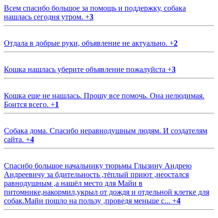
Всем спасибо большое за помощь и поддержку, собака
нашлась сегодня утром.
+
3
Отдала в добрые руки, объявление не актуально.
+
2
Кошка нашлась уберите объявление пожалуйста
+
3
Кошка еще не нашлась. Прошу все помочь. Она нелюдимая.
Боится всего.
+
1
Собака дома. Спасибо неравнодушным людям. И создателям
сайта.
+
4
Спасибо большое начальнику тюрьмы Глызину Андрею
Андреевичу за бдительность ,тёплый приют ,неостался
равнодушным ,а нашёл место для Майи в
питомнике,накормил,укрыл от дождя и отдельной клетке для
собак.Майи пошло на пользу ,проведя меньше с...
+
4