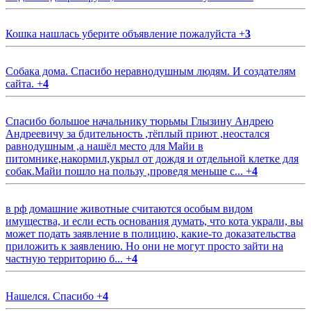
Кошка нашлась уберите объявление пожалуйста
+
3
Собака дома. Спасибо неравнодушным людям. И создателям
сайта.
+
4
Спасибо большое начальнику тюрьмы Глызину Андрею
Андреевичу за бдительность ,тёплый приют ,неостался
равнодушным ,а нашёл место для Майи в
питомнике,накормил,укрыл от дождя и отдельной клетке для
собак.Майи пошло на пользу ,проведя меньше с...
+
4
в рф домашние животные считаются особым видом
имущества, и если есть основания думать, что кота украли, вы
может подать заявление в полицию, какие-то доказательства
приложить к заявлению. Но они не могут просто зайти на
частную территорию б...
+
4
Нашелся. Спасибо
+
4