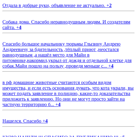
Отдала в добрые руки, объявление не актуально.
+
2
Собака дома. Спасибо неравнодушным людям. И создателям
сайта.
+
4
Спасибо большое начальнику тюрьмы Глызину Андрею
Андреевичу за бдительность ,тёплый приют ,неостался
равнодушным ,а нашёл место для Майи в
питомнике,накормил,укрыл от дождя и отдельной клетке для
собак.Майи пошло на пользу ,проведя меньше с...
+
4
в рф домашние животные считаются особым видом
имущества, и если есть основания думать, что кота украли, вы
может подать заявление в полицию, какие-то доказательства
приложить к заявлению. Но они не могут просто зайти на
частную территорию б...
+
4
Нашелся. Спасибо
+
4