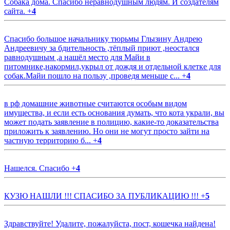
Собака дома. Спасибо неравнодушным людям. И создателям
сайта.
+
4
Спасибо большое начальнику тюрьмы Глызину Андрею
Андреевичу за бдительность ,тёплый приют ,неостался
равнодушным ,а нашёл место для Майи в
питомнике,накормил,укрыл от дождя и отдельной клетке для
собак.Майи пошло на пользу ,проведя меньше с...
+
4
в рф домашние животные считаются особым видом
имущества, и если есть основания думать, что кота украли, вы
может подать заявление в полицию, какие-то доказательства
приложить к заявлению. Но они не могут просто зайти на
частную территорию б...
+
4
Нашелся. Спасибо
+
4
КУЗЮ НАШЛИ !!! СПАСИБО ЗА ПУБЛИКАЦИЮ !!!
+
5
Здравствуйте! Удалите, пожалуйста, пост, кошечка найдена!