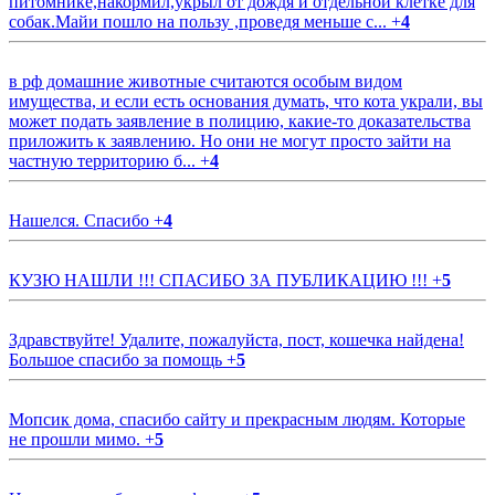
питомнике,накормил,укрыл от дождя и отдельной клетке для
собак.Майи пошло на пользу ,проведя меньше с...
+
4
в рф домашние животные считаются особым видом
имущества, и если есть основания думать, что кота украли, вы
может подать заявление в полицию, какие-то доказательства
приложить к заявлению. Но они не могут просто зайти на
частную территорию б...
+
4
Нашелся. Спасибо
+
4
КУЗЮ НАШЛИ !!! СПАСИБО ЗА ПУБЛИКАЦИЮ !!!
+
5
Здравствуйте! Удалите, пожалуйста, пост, кошечка найдена!
Большое спасибо за помощь
+
5
Мопсик дома, спасибо сайту и прекрасным людям. Которые
не прошли мимо.
+
5