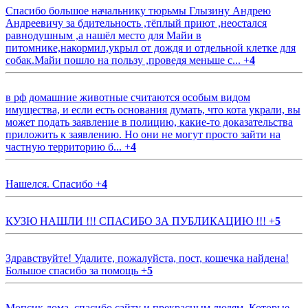
Спасибо большое начальнику тюрьмы Глызину Андрею
Андреевичу за бдительность ,тёплый приют ,неостался
равнодушным ,а нашёл место для Майи в
питомнике,накормил,укрыл от дождя и отдельной клетке для
собак.Майи пошло на пользу ,проведя меньше с...
+
4
в рф домашние животные считаются особым видом
имущества, и если есть основания думать, что кота украли, вы
может подать заявление в полицию, какие-то доказательства
приложить к заявлению. Но они не могут просто зайти на
частную территорию б...
+
4
Нашелся. Спасибо
+
4
КУЗЮ НАШЛИ !!! СПАСИБО ЗА ПУБЛИКАЦИЮ !!!
+
5
Здравствуйте! Удалите, пожалуйста, пост, кошечка найдена!
Большое спасибо за помощь
+
5
Мопсик дома, спасибо сайту и прекрасным людям. Которые