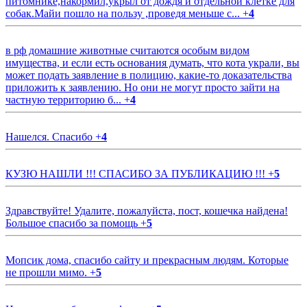
питомнике,накормил,укрыл от дождя и отдельной клетке для
собак.Майи пошло на пользу ,проведя меньше с...
+
4
в рф домашние животные считаются особым видом
имущества, и если есть основания думать, что кота украли, вы
может подать заявление в полицию, какие-то доказательства
приложить к заявлению. Но они не могут просто зайти на
частную территорию б...
+
4
Нашелся. Спасибо
+
4
КУЗЮ НАШЛИ !!! СПАСИБО ЗА ПУБЛИКАЦИЮ !!!
+
5
Здравствуйте! Удалите, пожалуйста, пост, кошечка найдена!
Большое спасибо за помощь
+
5
Мопсик дома, спасибо сайту и прекрасным людям. Которые
не прошли мимо.
+
5