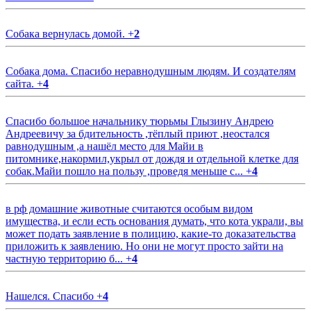
Собака вернулась домой.
+
2
Собака дома. Спасибо неравнодушным людям. И создателям
сайта.
+
4
Спасибо большое начальнику тюрьмы Глызину Андрею
Андреевичу за бдительность ,тёплый приют ,неостался
равнодушным ,а нашёл место для Майи в
питомнике,накормил,укрыл от дождя и отдельной клетке для
собак.Майи пошло на пользу ,проведя меньше с...
+
4
в рф домашние животные считаются особым видом
имущества, и если есть основания думать, что кота украли, вы
может подать заявление в полицию, какие-то доказательства
приложить к заявлению. Но они не могут просто зайти на
частную территорию б...
+
4
Нашелся. Спасибо
+
4