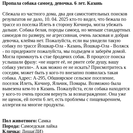
Пропала собака самоед. девочка. 6 лет. Казань
Сбежала из частного дома, два дня самостоятельных поисков
результатов не дало, 10. 04. 2025 кто-то видел, что бежала по
трассе из поселка Илеть в сторону Кичиера, могла убежать
дальше. Собака белая, породы самоед, но меньше стандартных
самоедов по размеру, не агрессивная, очень ласковая и добрая
девочка, клейма нет. Пожалуйста, если вы увидели такую
собаку по трассе Йошкар-Ола - Казань, Йошкар-Ола - Волжск
- по придержите пожалуйста, мы подъедем и заберём домой.
Могла примкнуть к стае бродячих собак. В процессе поиска
услышали фразу: «не ищите её, не рвите себе душу, вашу
собаку увезли». А как можно ее не искать? Присмотритесь к
соседям, может быть у кого-то внезапно появилась такая
собака. Адрес: А-295, Обшиярское сельское поселение,
поселок Илеть, Кичиер, Яльчик, Помары. Возможно была
вывезена кем-то в Казань. Пожалуйста, если собака находится
у кого-то очень просим вернуть за вознаграждение. Она уже
не щенок, ей почти 6 лет, есть проблемы с пищеварением,
аллергия на многие продукты.
Пол животного:
Самка
Порода:
Самоедская лайка
Кличка:
Диша(ДИ)