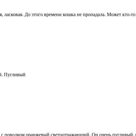
, ласковая. До этого времени кошка не пропадала. Может кто-то
ий. Пугливый
л с поводком оранжевый светоотражающий. Он очень пугливый, б