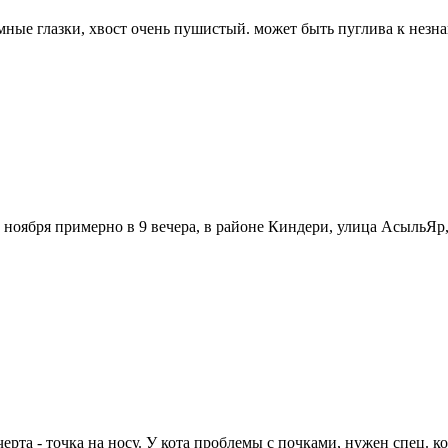
ёмные глазки, хвост очень пушистый. может быть пуглива к незн
я примерно в 9 вечера, в районе Киндери, улица АсыльЯр, 44А
черта - точка на носу. У кота проблемы с почками, нужен спец. 