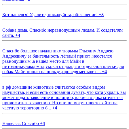
Кот нашелся! Удалите, пожалуйста, объявление!
+
3
Собака дома. Спасибо неравнодушным людям. И создателям
сайта.
+
4
Спасибо большое начальнику тюрьмы Глызину Андрею
Андреевичу за бдительность ,тёплый приют ,неостался
равнодушным ,а нашёл место для Майи в
питомнике,накормил,укрыл от дождя и отдельной клетке для
собак.Майи пошло на пользу ,проведя меньше с...
+
4
в рф домашние животные считаются особым видом
имущества, и если есть основания думать, что кота украли, вы
может подать заявление в полицию, какие-то доказательства
приложить к заявлению. Но они не могут просто зайти на
частную территорию б...
+
4
Нашелся. Спасибо
+
4