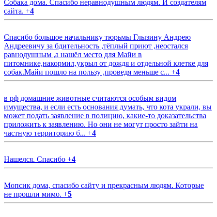
Собака дома. Спасибо неравнодушным людям. И создателям
сайта.
+
4
Спасибо большое начальнику тюрьмы Глызину Андрею
Андреевичу за бдительность ,тёплый приют ,неостался
равнодушным ,а нашёл место для Майи в
питомнике,накормил,укрыл от дождя и отдельной клетке для
собак.Майи пошло на пользу ,проведя меньше с...
+
4
в рф домашние животные считаются особым видом
имущества, и если есть основания думать, что кота украли, вы
может подать заявление в полицию, какие-то доказательства
приложить к заявлению. Но они не могут просто зайти на
частную территорию б...
+
4
Нашелся. Спасибо
+
4
Мопсик дома, спасибо сайту и прекрасным людям. Которые
не прошли мимо.
+
5