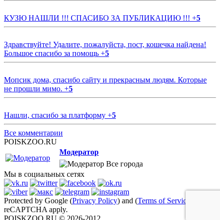
КУЗЮ НАШЛИ !!! СПАСИБО ЗА ПУБЛИКАЦИЮ !!!
+
5
Здравствуйте! Удалите, пожалуйста, пост, кошечка найдена!
Большое спасибо за помощь
+
5
Мопсик дома, спасибо сайту и прекрасным людям. Которые
не прошли мимо.
+
5
Нашли, спасибо за платформу
+
5
Все комментарии
POISKZOO.RU
Модератор
Все города
Мы в социальных сетях
Protected by Google (
Privacy Policy
) and (
Terms of Service
)
reCAPTCHA apply.
POISKZOO.RU © 2026-2012