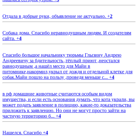
Отдала в добрые руки, объявление не актуально.
+
2
Собака дома. Спасибо неравнодушным людям. И создателям
сайта.
+
4
Спасибо большое начальнику тюрьмы Глызину Андрею
Андреевичу за бдительность ,тёплый приют ,неостался
равнодушным ,а нашёл место для Майи в
питомнике,накормил,укрыл от дождя и отдельной клетке для
собак.Майи пошло на пользу ,проведя меньше с...
+
4
в рф домашние животные считаются особым видом
имущества, и если есть основания думать, что кота украли, вы
может подать заявление в полицию, какие-то доказательства
приложить к заявлению. Но они не могут просто зайти на
частную территорию б...
+
4
Нашелся. Спасибо
+
4