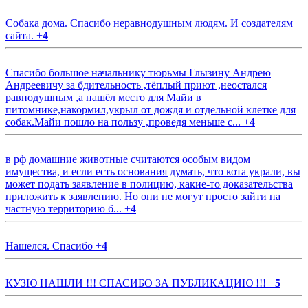
Собака дома. Спасибо неравнодушным людям. И создателям
сайта.
+
4
Спасибо большое начальнику тюрьмы Глызину Андрею
Андреевичу за бдительность ,тёплый приют ,неостался
равнодушным ,а нашёл место для Майи в
питомнике,накормил,укрыл от дождя и отдельной клетке для
собак.Майи пошло на пользу ,проведя меньше с...
+
4
в рф домашние животные считаются особым видом
имущества, и если есть основания думать, что кота украли, вы
может подать заявление в полицию, какие-то доказательства
приложить к заявлению. Но они не могут просто зайти на
частную территорию б...
+
4
Нашелся. Спасибо
+
4
КУЗЮ НАШЛИ !!! СПАСИБО ЗА ПУБЛИКАЦИЮ !!!
+
5