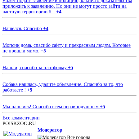
может подать заявление в полицию, какие-то доказательства
приложить к заявлению. Но они не могут просто зайти на
частную территорию б...
+
4
Нашелся. Спасибо
+
4
Мопсик дома, спасибо сайту и прекрасным людям. Которые
не прошли мимо.
+
5
Нашли, спасибо за платформу
+
5
Собака нашлась, удалите объявление. Спасибо за то, что
работаете !
+
5
Мы нашлись! Спасибо всем неравнодушным
+
5
Все комментарии
POISKZOO.RU
Модератор
Все города