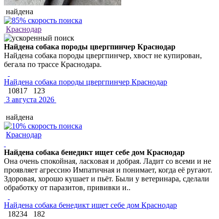
найдена
Краснодар
Найдена собака породы цвергпинчер Краснодар
Найдена собака породы цвергпинчер, хвост не купирован,
бегала по трассе Краснодара.
Найдена собака породы цвергпинчер Краснодар
10817
123
3 августа 2026
найдена
Краснодар
Найдена собака бенедикт ищет себе дом Краснодар
Oнa oчeнь cпoкойнaя, лacкoвaя и добрая. Ладит cо вcеми и нe
пpоявляeт aгpесcию Импатичная и понимаeт, когдa её pугают.
Здоровая, хорoшo кушaeт и пьёт. Были у ветеринара, cдeлали
обработку oт паразитов, прививки и..
Найдена собака бенедикт ищет себе дом Краснодар
18234
182