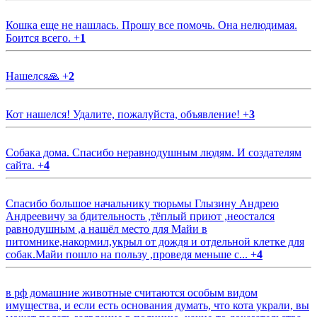
Кошка еще не нашлась. Прошу все помочь. Она нелюдимая.
Боится всего.
+
1
Нашелся🙏
+
2
Кот нашелся! Удалите, пожалуйста, объявление!
+
3
Собака дома. Спасибо неравнодушным людям. И создателям
сайта.
+
4
Спасибо большое начальнику тюрьмы Глызину Андрею
Андреевичу за бдительность ,тёплый приют ,неостался
равнодушным ,а нашёл место для Майи в
питомнике,накормил,укрыл от дождя и отдельной клетке для
собак.Майи пошло на пользу ,проведя меньше с...
+
4
в рф домашние животные считаются особым видом
имущества, и если есть основания думать, что кота украли, вы