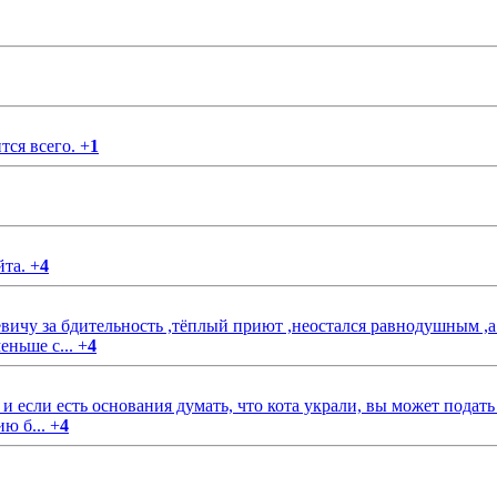
тся всего.
+
1
йта.
+
4
чу за бдительность ,тёплый приют ,неостался равнодушным ,а
еньше с...
+
4
если есть основания думать, что кота украли, вы может подать
ию б...
+
4