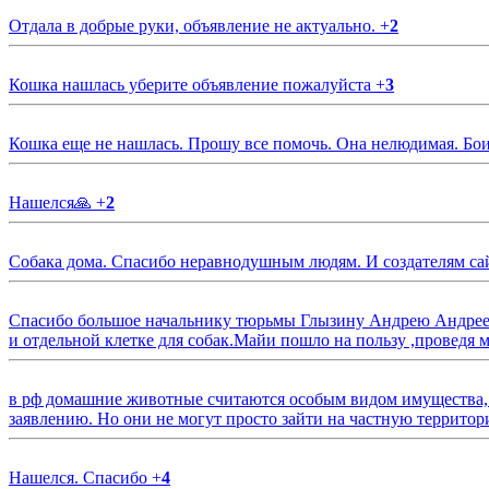
Отдала в добрые руки, объявление не актуально.
+
2
Кошка нашлась уберите объявление пожалуйста
+
3
Кошка еще не нашлась. Прошу все помочь. Она нелюдимая. Бои
Нашелся🙏
+
2
Собака дома. Спасибо неравнодушным людям. И создателям са
Спасибо большое начальнику тюрьмы Глызину Андрею Андрееви
и отдельной клетке для собак.Майи пошло на пользу ,проведя м
в рф домашние животные считаются особым видом имущества, и 
заявлению. Но они не могут просто зайти на частную территор
Нашелся. Спасибо
+
4