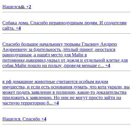
Нашелся🙏
+
2
Собака дома. Спасибо неравнодушным людям. И создателям
сайта.
+
4
Спасибо большое начальнику тюрьмы Глызину Андрею
Андреевичу за бдительность ,тёплый приют ,неостался
равнодушным ,а нашёл место для Майи в
питомнике,накормил,укрыл от дождя и отдельной клетке для
собак.Майи пошло на пользу ,проведя меньше с...
+
4
в рф домашние животные считаются особым видом
имущества, и если есть основания думать, что кота украли, вы
может подать заявление в полицию, какие-то доказательства
приложить к заявлению. Но они не могут просто зайти на
частную территорию б...
+
4
Нашелся. Спасибо
+
4