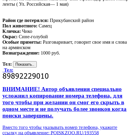
ленты ( Ул. Российская— 1 мая)
Район где потерялся:
Прикубанский район
Пол животного:
Самец
Кличка:
Чико
Окрас:
Сине-голубой
Особые приметы:
Разговаривает, говорит свое имя и слова
на армянском
Вознаграждение:
1000 руб.
Тел:
Тел:
ВНИМАНИЕ! Автор объявления специально
усложнил копирование номера телефона, для
того чтобы при желании он смог его скрыть в
одном месте и не получать более звонков когда
поиски завершены.
Вместо того чтобы указывать номер телефона, укажите
ссылку на объявление: POISKZOO.RU/193558