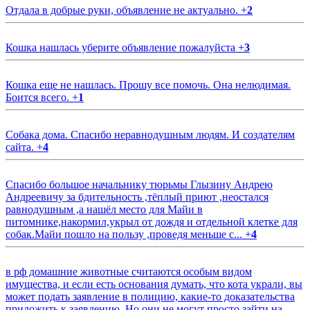
Отдала в добрые руки, объявление не актуально.
+
2
Кошка нашлась уберите объявление пожалуйста
+
3
Кошка еще не нашлась. Прошу все помочь. Она нелюдимая.
Боится всего.
+
1
Собака дома. Спасибо неравнодушным людям. И создателям
сайта.
+
4
Спасибо большое начальнику тюрьмы Глызину Андрею
Андреевичу за бдительность ,тёплый приют ,неостался
равнодушным ,а нашёл место для Майи в
питомнике,накормил,укрыл от дождя и отдельной клетке для
собак.Майи пошло на пользу ,проведя меньше с...
+
4
в рф домашние животные считаются особым видом
имущества, и если есть основания думать, что кота украли, вы
может подать заявление в полицию, какие-то доказательства
приложить к заявлению. Но они не могут просто зайти на