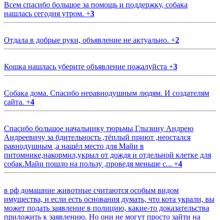
Всем спасибо большое за помощь и поддержку, собака
нашлась сегодня утром.
+
3
Отдала в добрые руки, объявление не актуально.
+
2
Кошка нашлась уберите объявление пожалуйста
+
3
Собака дома. Спасибо неравнодушным людям. И создателям
сайта.
+
4
Спасибо большое начальнику тюрьмы Глызину Андрею
Андреевичу за бдительность ,тёплый приют ,неостался
равнодушным ,а нашёл место для Майи в
питомнике,накормил,укрыл от дождя и отдельной клетке для
собак.Майи пошло на пользу ,проведя меньше с...
+
4
в рф домашние животные считаются особым видом
имущества, и если есть основания думать, что кота украли, вы
может подать заявление в полицию, какие-то доказательства
приложить к заявлению. Но они не могут просто зайти на