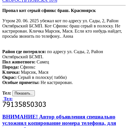
С
КОРОСТЬ ПОИСКА 10%
Пропал кот серый сфинкс браш. Красноярск
Утром 20. 06. 2025 убежал кот по адресу ул. Сады, 2, Район
Октябрьский БСМП. Кот Сфинкс браш серый в полоску. Не
кастрирован. Кличка Марсик, Мася. Если кто нибудь найдет,
просьба звонить по телефону.. Анна
Район где потерялся:
по адресу ул. Сады, 2, Район
Октябрьский БСМП.
Пол животного:
Самец
Порода:
Сфинкс
Кличка:
Марсик, Мася
Окрас:
Серый в полоску( табби)
Особые приметы:
Не кастрирован.
Тел:
Тел:
ВНИМАНИЕ! Автор объявления специально
усложнил копирование номера телефона, для