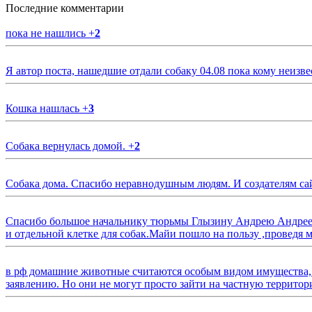
Последние комментарии
пока не нашлись
+
2
Я автор поста, нашедшие отдали собаку 04.08 пока кому неизве
Кошка нашлась
+
3
Собака вернулась домой.
+
2
Собака дома. Спасибо неравнодушным людям. И создателям са
Спасибо большое начальнику тюрьмы Глызину Андрею Андрееви
и отдельной клетке для собак.Майи пошло на пользу ,проведя м
в рф домашние животные считаются особым видом имущества, и 
заявлению. Но они не могут просто зайти на частную территор