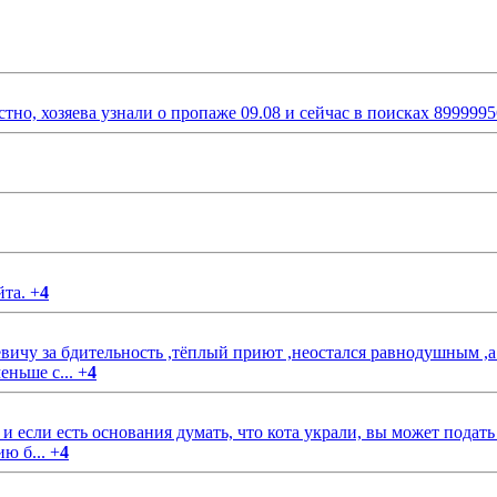
стно, хозяева узнали о пропаже 09.08 и сейчас в поисках 899999
йта.
+
4
чу за бдительность ,тёплый приют ,неостался равнодушным ,а
еньше с...
+
4
если есть основания думать, что кота украли, вы может подать
ию б...
+
4