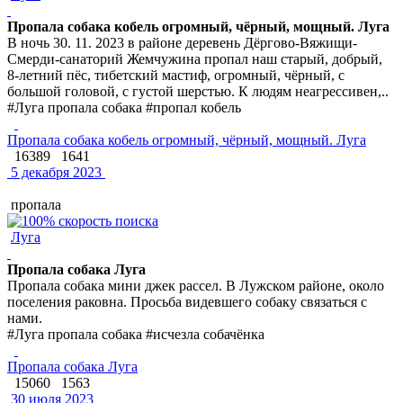
Пропала собака кобель огромный, чёрный, мощный. Луга
В ночь 30. 11. 2023 в районе деревень Дёргово-Вяжищи-
Смерди-санаторий Жемчужина пропал наш старый, добрый,
8-летний пёс, тибетский мастиф, огромный, чёрный, с
большой головой, с густой шерстью. К людям неагрессивен,..
#Луга пропала собака #пропал кобель
Пропала собака кобель огромный, чёрный, мощный. Луга
16389
1641
5 декабря 2023
пропала
Луга
Пропала собака Луга
Пропала собака мини джек рассел. В Лужском районе, около
поселения раковна. Просьба видевшего собаку связаться с
нами.
#Луга пропала собака #исчезла собачёнка
Пропала собака Луга
15060
1563
30 июля 2023