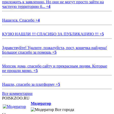
приложить к заявлению. Но они не могут просто зайти на
частную территорию б...
+
4
Нашелся. Спасибо
+
4
КУЗЮ НАШЛИ !!! СПАСИБО ЗА ПУБЛИКАЦИЮ !!!
+
5
Здравствуйте! Удалите, пожалуйста, пост, кошечка найдена!
Большое спасибо за помощь
+
5
Мопсик дома, спасибо сайту и прекрасным людям. Которые
не прошли мимо.
+
5
Нашли, спасибо за платформу
+
5
Все комментарии
POISKZOO.RU
Модератор
Все города