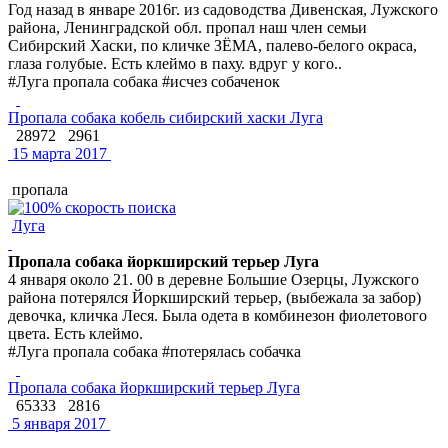
Год назад в январе 2016г. из садоводства Дивенская, Лужского
района, Ленинградской обл. пропал наш член семьи
Сибирский Хаски, по кличке ЗЁМА, палево-белого окраса,
глаза голубые. Есть клеймо в паху. вдруг у кого..
#Луга пропала собака #исчез собаченок
Пропала собака кобель сибирский хаски Луга
28972
2961
15 марта 2017
пропала
Луга
Пропала собака йоркширский терьер Луга
4 января около 21. 00 в деревне Большие Озерцы, Лужского
района потерялся Йоркширский терьер, (выбежала за забор)
девочка, кличка Леся. Была одета в комбинезон фиолетового
цвета. Есть клеймо.
#Луга пропала собака #потерялась собачка
Пропала собака йоркширский терьер Луга
65333
2816
5 января 2017