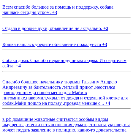
Всем спасибо большое за помощь и поддержку, собака
нашлась сегодня утром.
+
3
Отдала в добрые руки, объявление не актуально.
+
2
Кошка нашлась уберите объявление пожалуйста
+
3
Собака дома. Спасибо неравнодушным людям. И создателям
сайта.
+
4
Спасибо большое начальнику тюрьмы Глызину Андрею
Андреевичу за бдительность ,тёплый приют ,неостался
равнодушным ,а нашёл место для Майи в
питомнике,накормил,укрыл от дождя и отдельной клетке для
собак.Майи пошло на пользу ,проведя меньше с...
+
4
в рф домашние животные считаются особым видом
имущества, и если есть основания думать, что кота украли, вы
может подать заявление в полицию, какие-то доказательства