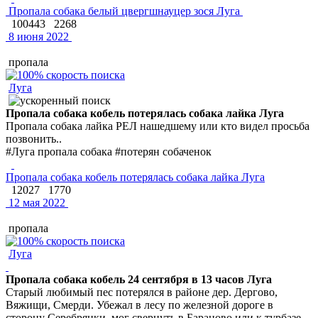
Пропала собака белый цвергшнауцер зося Луга
100443
2268
8 июня 2022
пропала
Луга
Пропала собака кобель потерялась собака лайка Луга
Пропала собака лайка РЕЛ нашедшему или кто видел просьба
позвонить..
#Луга пропала собака #потерян собаченок
Пропала собака кобель потерялась собака лайка Луга
12027
1770
12 мая 2022
пропала
Луга
Пропала собака кобель 24 сентября в 13 часов Луга
Старый любимый пес потерялся в районе дер. Дергово,
Вяжищи, Смерди. Убежал в лесу по железной дороге в
сторону Серебрянки, мог свернуть в Бараново или к турбазе