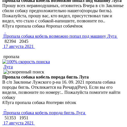
Пропала собака кобель возможно попал под машину Луга
Прошу всех неравнодушных, отзовитесь Вчера в с/п Заклинье
сбили собаку предположительно нашего(породы бигль).
Пожалуйста, прошу вас, кто видел, присутствовал там и
видел, что стало с собакой-напишите, позвоните по..
#Луга пропала собака #пропал собачёнок
Пропала собака кобель возможно попал под машину Луга
82394
2045
17 августа 2021
пропала
Луга
Пропала собака кобель порода бигль Луга
В с/п Заклинье Лужского р-на 16. 09. 2021 пропала собака
породы бигль. Откликается на Ричард(Рич). Если вы его
видели, позвоните по номеру:.. Пожалуйста помогите найти
собаку
#Луга пропала собака #потерян пёсик
Пропала собака кобель порода бигль Луга
51353
1951
17 августа 2021