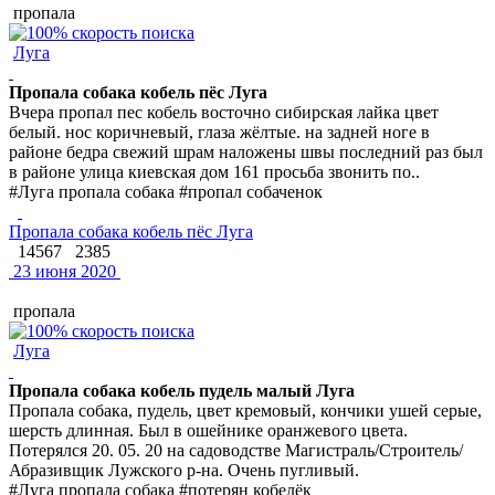
пропала
Луга
Пропала собака кобель пёс Луга
Вчера пропал пес кобель восточно сибирская лайка цвет
белый. нос коричневый, глаза жёлтые. на задней ноге в
районе бедра свежий шрам наложены швы последний раз был
в районе улица киевская дом 161 просьба звонить по..
#Луга пропала собака #пропал собаченок
Пропала собака кобель пёс Луга
14567
2385
23 июня 2020
пропала
Луга
Пропала собака кобель пудель малый Луга
Пропала собака, пудель, цвет кремовый, кончики ушей серые,
шерсть длинная. Был в ошейнике оранжевого цвета.
Потерялся 20. 05. 20 на садоводстве Магистраль/Строитель/
Абразивщик Лужского р-на. Очень пугливый.
#Луга пропала собака #потерян кобелёк