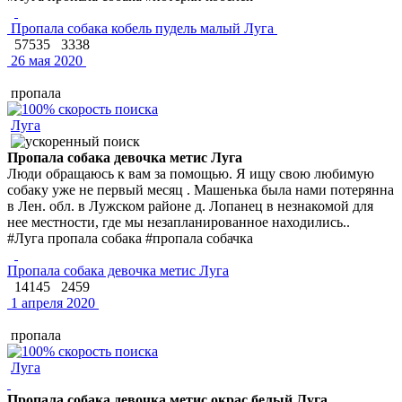
Пропала собака кобель пудель малый Луга
57535
3338
26 мая 2020
пропала
Луга
Пропала собака девочка метис Луга
Люди обращаюсь к вам за помощью. Я ищу свою любимую
собаку уже не первый месяц . Машенька была нами потерянна
в Лен. обл. в Лужском районе д. Лопанец в незнакомой для
нее местности, где мы незапланированное находились..
#Луга пропала собака #пропала собачка
Пропала собака девочка метис Луга
14145
2459
1 апреля 2020
пропала
Луга
Пропала собака девочка метис окрас белый Луга