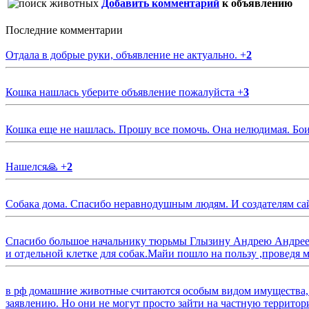
Добавить комментарий
к объявлению
Последние комментарии
Отдала в добрые руки, объявление не актуально.
+
2
Кошка нашлась уберите объявление пожалуйста
+
3
Кошка еще не нашлась. Прошу все помочь. Она нелюдимая. Бои
Нашелся🙏
+
2
Собака дома. Спасибо неравнодушным людям. И создателям са
Спасибо большое начальнику тюрьмы Глызину Андрею Андрееви
и отдельной клетке для собак.Майи пошло на пользу ,проведя м
в рф домашние животные считаются особым видом имущества, и 
заявлению. Но они не могут просто зайти на частную территор