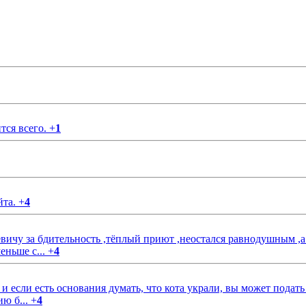
тся всего.
+
1
йта.
+
4
чу за бдительность ,тёплый приют ,неостался равнодушным ,а
еньше с...
+
4
если есть основания думать, что кота украли, вы может подать
ию б...
+
4