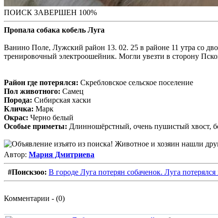
ПОИСК ЗАВЕРШЕН 100%
Пропала собака кобель Луга
Ванино Поле, Лужский район 13. 02. 25 в районе 11 утра со дв
тренировочный электроошейник. Могли увезти в сторону Псков
Район где потерялся:
Скребловское сельское поселение
Пол животного:
Самец
Порода:
Сибирская хаски
Кличка:
Марк
Окрас:
Черно белый
Особые приметы:
Длинношёрстный, очень пушистый хвост, бе
Автор:
Мария Дмитриева
#Поискзоо:
В городе Луга потерян собаченок. Луга потерялся
Комментарии - (0)