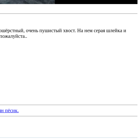
нношёрстный, очень пушистый хвост. На нем серая шлейка и
пожалуйста..
ян пёсик.