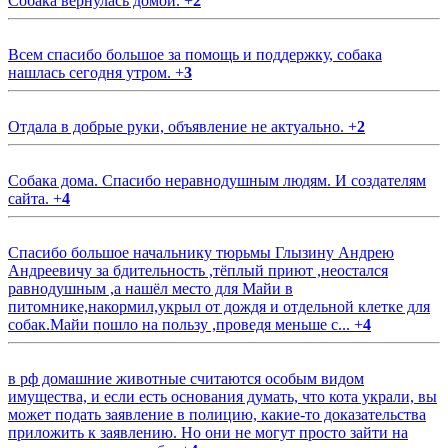
Собака вернулась домой.
+
2
Всем спасибо большое за помощь и поддержку, собака
нашлась сегодня утром.
+
3
Отдала в добрые руки, объявление не актуально.
+
2
Собака дома. Спасибо неравнодушным людям. И создателям
сайта.
+
4
Спасибо большое начальнику тюрьмы Глызину Андрею
Андреевичу за бдительность ,тёплый приют ,неостался
равнодушным ,а нашёл место для Майи в
питомнике,накормил,укрыл от дождя и отдельной клетке для
собак.Майи пошло на пользу ,проведя меньше с...
+
4
в рф домашние животные считаются особым видом
имущества, и если есть основания думать, что кота украли, вы
может подать заявление в полицию, какие-то доказательства
приложить к заявлению. Но они не могут просто зайти на