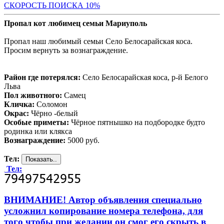
С
КОРОСТЬ ПОИСКА 10%
Пропал кот любимец семьи Мариуполь
Пропал наш любимый семьи Село Белосарайская коса.
Просим вернуть за вознаграждение.
Район где потерялся:
Село Белосарайская коса, р-й Белого
Льва
Пол животного:
Самец
Кличка:
Соломон
Окрас:
Чёрно -белый
Особые приметы:
Чёрное пятнышко на подбородке будто
родинка или клякса
Вознаграждение:
5000 руб.
Тел:
Тел:
ВНИМАНИЕ! Автор объявления специально
усложнил копирование номера телефона, для
того чтобы при желании он смог его скрыть в