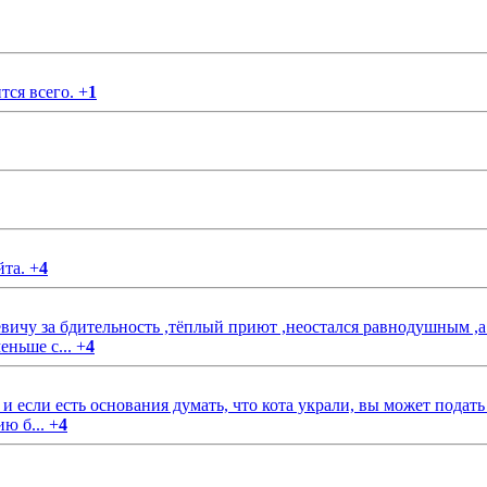
тся всего.
+
1
йта.
+
4
чу за бдительность ,тёплый приют ,неостался равнодушным ,а
еньше с...
+
4
если есть основания думать, что кота украли, вы может подать
ию б...
+
4