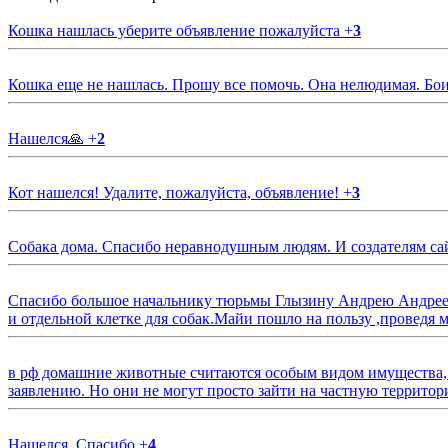
Кошка нашлась уберите объявление пожалуйста
+
3
Кошка еще не нашлась. Прошу все помочь. Она нелюдимая. Бои
Нашелся🙏
+
2
Кот нашелся! Удалите, пожалуйста, объявление!
+
3
Собака дома. Спасибо неравнодушным людям. И создателям са
Спасибо большое начальнику тюрьмы Глызину Андрею Андрееви
и отдельной клетке для собак.Майи пошло на пользу ,проведя м
в рф домашние животные считаются особым видом имущества, и 
заявлению. Но они не могут просто зайти на частную территор
Нашелся. Спасибо
+
4