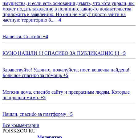
имущества, и если есть основания думать, что кота украли, вы
может подать заявление в полицию, какие-то доказательства
приложить к заявлению. Но они не могут просто зайти на
частную территорию б...
+
4
Нашелся. Спасибо
+
4
КУЗЮ НАШЛИ !!! СПАСИБО ЗА ПУБЛИКАЦИЮ !!!
+
5
Здравствуйте! Удалите, пожалуйста, пост, кошечка найдена!
Большое спасибо за помощь
+
5
Мопсик дома, спасибо сайту и прекрасным людям. Которые
не прошли мимо.
+
5
Нашли, спасибо за платформу
+
5
Все комментарии
POISKZOO.RU
Модератор