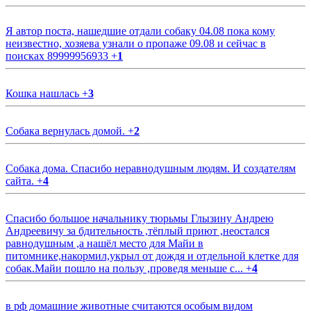
Я автор поста, нашедшие отдали собаку 04.08 пока кому
неизвестно, хозяева узнали о пропаже 09.08 и сейчас в
поисках 89999956933
+
1
Кошка нашлась
+
3
Собака вернулась домой.
+
2
Собака дома. Спасибо неравнодушным людям. И создателям
сайта.
+
4
Спасибо большое начальнику тюрьмы Глызину Андрею
Андреевичу за бдительность ,тёплый приют ,неостался
равнодушным ,а нашёл место для Майи в
питомнике,накормил,укрыл от дождя и отдельной клетке для
собак.Майи пошло на пользу ,проведя меньше с...
+
4
в рф домашние животные считаются особым видом