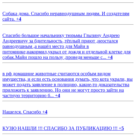
Собака дома. Спасибо неравнодушным людям. И создателям
сайта.
+
4
Спасибо большое начальнику тюрьмы Глызину Андрею
Андреевичу за бдительность ,тёплый приют ,неостался
равнодушным ,а нашёл место для Майи в
питомнике,накормил,укрыл от дождя и отдельной клетке для
собак.Майи пошло на пользу ,проведя меньше с...
+
4
в рф домашние животные считаются особым видом
имущества, и если есть основания думать, что кота украли, вы
может подать заявление в полицию, какие-то доказательства
приложить к заявлению. Но они не могут просто зайти на
частную территорию б...
+
4
Нашелся. Спасибо
+
4
КУЗЮ НАШЛИ !!! СПАСИБО ЗА ПУБЛИКАЦИЮ !!!
+
5